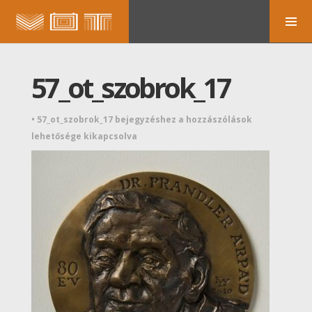
57_ot_szobrok_17
•
57_ot_szobrok_17 bejegyzéshez
a hozzászólások
lehetősége kikapcsolva