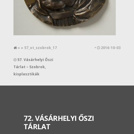
» » 57_ot_szobrok_17
•
2016-10-03
57. Vásárhelyi Őszi
Tárlat – Szobrok,
kisplasztikák
72. VÁSÁRHELYI ŐSZI
TÁRLAT