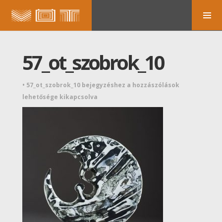
57_ot_szobrok_10
•
57_ot_szobrok_10 bejegyzéshez
a hozzászólások
lehetősége kikapcsolva