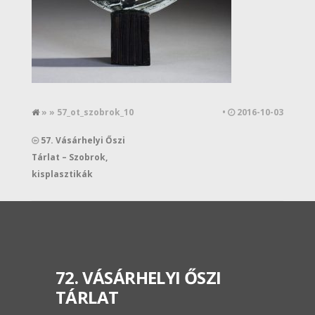
» » 57_ot_szobrok_10
•
2016-10-03
57. Vásárhelyi Őszi
Tárlat – Szobrok,
kisplasztikák
72. VÁSÁRHELYI ŐSZI
TÁRLAT