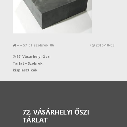
» » 57_ot_szobrok_06
•
2016-10-03
57. Vásárhelyi Őszi
Tárlat – Szobrok,
kisplasztikák
72. VÁSÁRHELYI ŐSZI
TÁRLAT