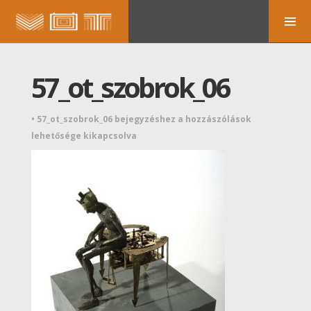
57_ot_szobrok_06
•
57_ot_szobrok_06 bejegyzéshez
a hozzászólások
lehetősége kikapcsolva