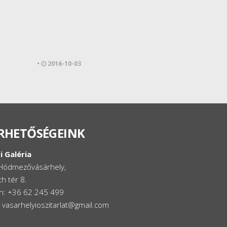
•
2016-10-03
RHETŐSÉGEINK
i Galéria
Hódmezővásárhely,
h tér 8.
on: +36 62 245 499
: vasarhelyioszitarlat@gmail.com