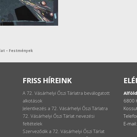
rlat – Festmények
FRISS HÍREINK
ELÉ
A 72. Vásárhelyi Őszi Tárlatra beválogatott
Alföld
alkotások
6800 
Jelentkezés a 72. Vásárhelyi Őszi Tárlatra
Kossut
72. Vásárhelyi Őszi Tárlat nevezési
Telef
feltételek
E-mail
Szerveződik a 72. Vásárhelyi Őszi Tárlat