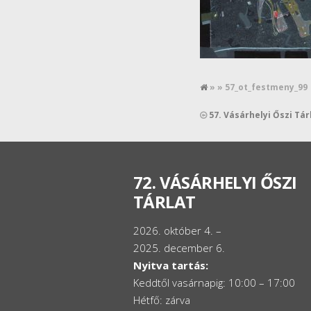
» » 57_ot_festmeny_99
57. Vásárhelyi Őszi Tá
72. VÁSÁRHELYI ŐSZI
TÁRLAT
2026. október 4. –
2025. december 6.
Nyitva tartás:
Keddtől vasárnapig: 10:00 – 17:00
Hétfő: zárva