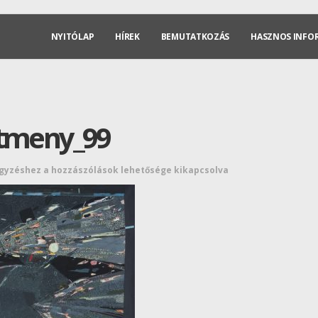
NYITÓLAP
HÍREK
BEMUTATKOZÁS
HASZNOS INFO
stmeny_99
egyzéshez
a hozzászólások lehetősége kikapcsolva