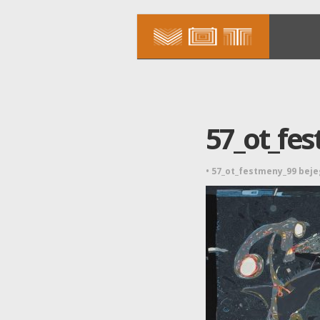
57_ot_fe
•
57_ot_festmeny_99 bej