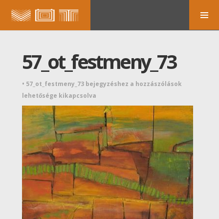
57_ot_festmeny_73
•
57_ot_festmeny_73 bejegyzéshez
a hozzászólások
lehetősége kikapcsolva