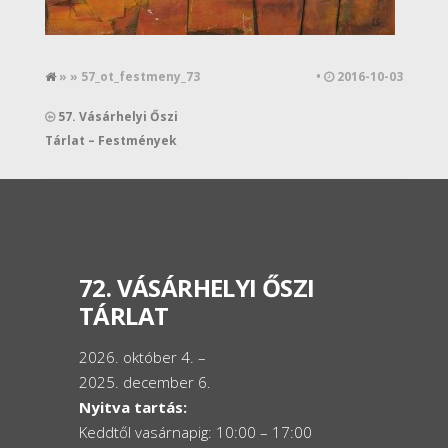
» » 57_ot_festmeny_73
•
2016-10-03
57. Vásárhelyi Őszi
Tárlat – Festmények
72. VÁSÁRHELYI ŐSZI
TÁRLAT
2026. október 4. –
2025. december 6.
Nyitva tartás:
Keddtől vasárnapig: 10:00 – 17:00