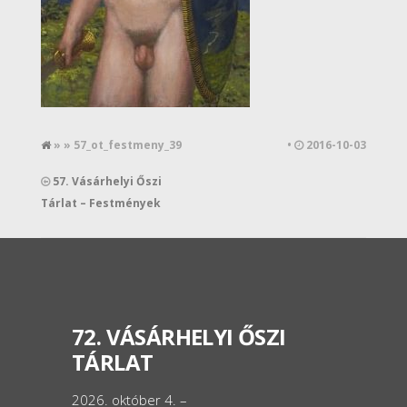
» » 57_ot_festmeny_39
•
2016-10-03
57. Vásárhelyi Őszi
Tárlat – Festmények
72. VÁSÁRHELYI ŐSZI
TÁRLAT
2026. október 4. –