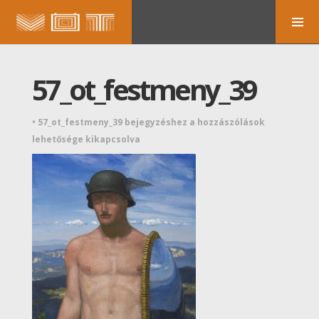
57_ot_festmeny_39
•
57_ot_festmeny_39 bejegyzéshez
a hozzászólások
lehetősége kikapcsolva