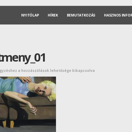
NYITÓLAP
HÍREK
BEMUTATKOZÁS
HASZNOS INFO
stmeny_01
egyzéshez
a hozzászólások lehetősége kikapcsolva