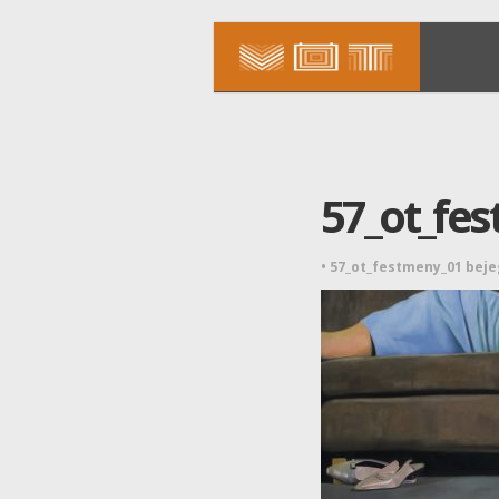
57_ot_fe
•
57_ot_festmeny_01 bej