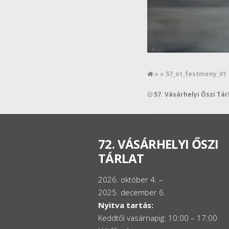
» » 57_ot_festmeny_01
57. Vásárhelyi Őszi Tá
72. VÁSÁRHELYI ŐSZI
TÁRLAT
2026. október 4. –
2025. december 6.
Nyitva tartás:
Keddtől vasárnapig: 10:00 – 17:00