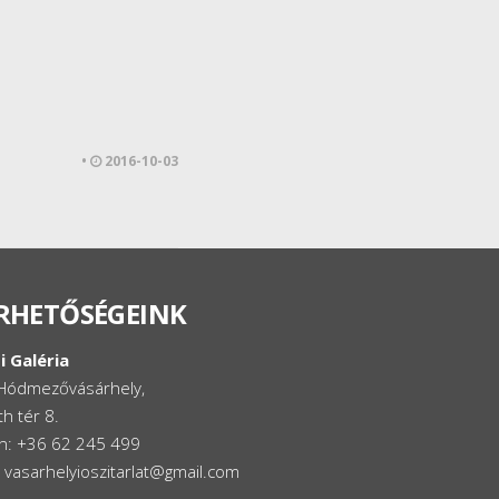
•
2016-10-03
RHETŐSÉGEINK
i Galéria
Hódmezővásárhely,
h tér 8.
on: +36 62 245 499
: vasarhelyioszitarlat@gmail.com