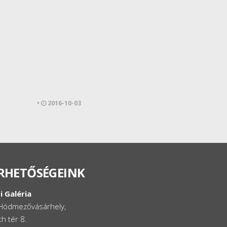
•
2016-10-03
RHETŐSÉGEINK
i Galéria
Hódmezővásárhely,
h tér 8.