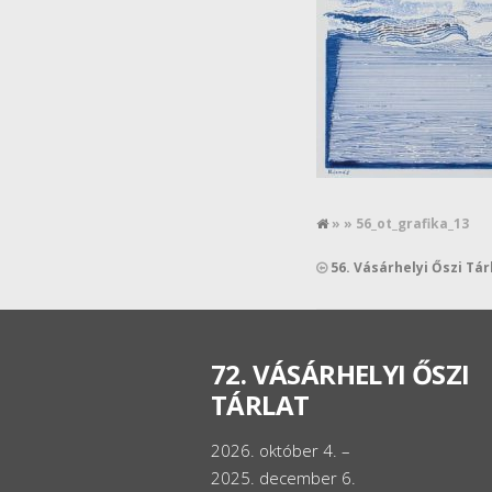
» » 56_ot_grafika_13
56. Vásárhelyi Őszi Tár
72. VÁSÁRHELYI ŐSZI
TÁRLAT
2026. október 4. –
2025. december 6.