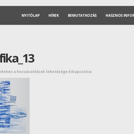
NYITÓLAP
HÍREK
BEMUTATKOZÁS
HASZNOS INFO
fika_13
yzéshez
a hozzászólások lehetősége kikapcsolva