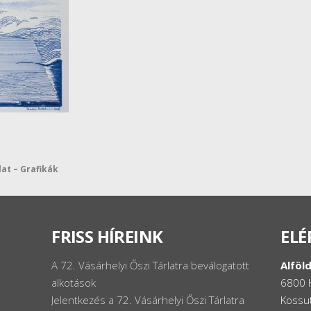
lat – Grafikák
FRISS HÍREINK
ELÉ
A 72. Vásárhelyi Őszi Tárlatra beválogatott
Alföld
alkotások
6800 
Jelentkezés a 72. Vásárhelyi Őszi Tárlatra
Kossut