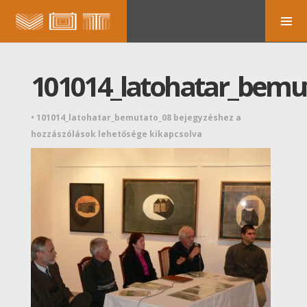
101014_latohatar_bemu
•
101014_latohatar_bemutato_08 bejegyzéshez
a
hozzászólások lehetősége kikapcsolva