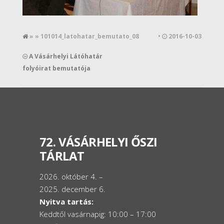
» » 101014_latohatar_bemutato_08
•
2016-10-03
A Vásárhelyi Látóhatár
folyóirat bemutatója
72. VÁSÁRHELYI ŐSZI
TÁRLAT
2026. október 4. –
2025. december 6.
Nyitva tartás:
Keddtől vasárnapig: 10:00 – 17:00