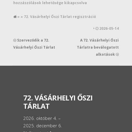
hozzászólások lehetősége kikapcsolva
» » 72. Vásárhelyi Őszi Tárlat regisztráció
•
2026-05-14
Szerveződik a 72.
A 72. Vásárhelyi Őszi
Vásárhelyi Őszi Tárlat
Tárlatra beválogatott
alkotások
72. VÁSÁRHELYI ŐSZI
TÁRLAT
2026. október 4. –
2025. december 6.