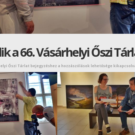
k a 66. Vásárhelyi Őszi Tárl
elyi Őszi Tárlat bejegyzéshez
a hozzászólások lehetősége kikapcsolv