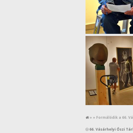
» » Formálódik a 66. Vá
66. Vásárhelyi Őszi Tár