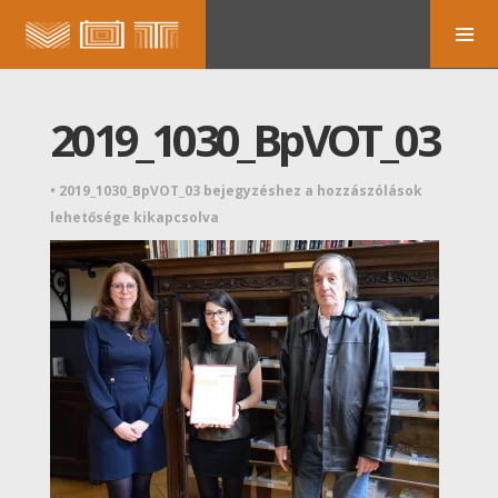
2019_1030_BpVOT_03
•
2019_1030_BpVOT_03 bejegyzéshez
a hozzászólások
lehetősége kikapcsolva