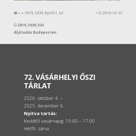
» » 2019_1030_BpVOT_03
•
2019-10-31
2019_1030_Vőt
díjátadás Budapesten
72. VÁSÁRHELYI ŐSZI
TÁRLAT
2026. október 4. –
2025. december 6.
Nyitva tartás:
Keddtől vasárnapig: 10:00 – 17:00
Hétfő: zárva