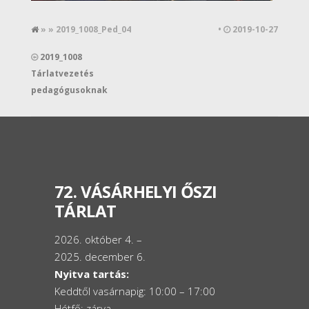
» » 2019_1008_Ped_04
•
2019-10-27
2019_1008
Tárlatvezetés
pedagógusoknak
72. VÁSÁRHELYI ŐSZI
TÁRLAT
2026. október 4. –
2025. december 6.
Nyitva tartás:
Keddtől vasárnapig: 10:00 – 17:00
Hétfő: zárva