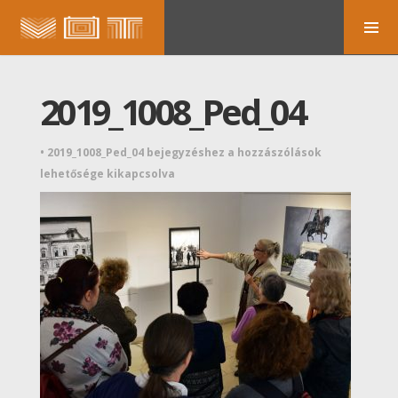
2019_1008_Ped_04
•
2019_1008_Ped_04 bejegyzéshez
a hozzászólások
lehetősége kikapcsolva