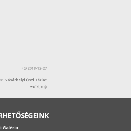
•
2018-12-27
. Vásárhelyi Őszi Tárlat
zsűrije
RHETŐSÉGEINK
i Galéria