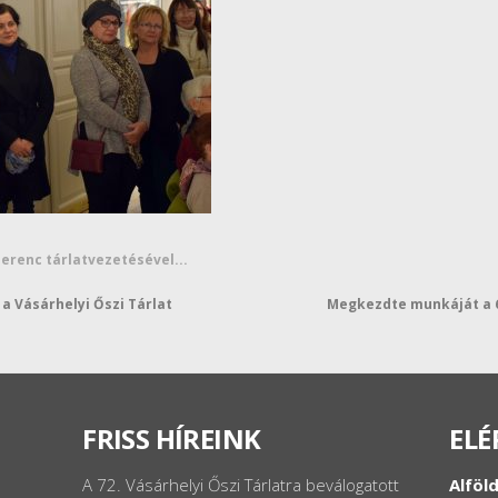
 Ferenc tárlatvezetésével...
 a Vásárhelyi Őszi Tárlat
Megkezdte munkáját a 66
FRISS HÍREINK
ELÉ
A 72. Vásárhelyi Őszi Tárlatra beválogatott
Alföld