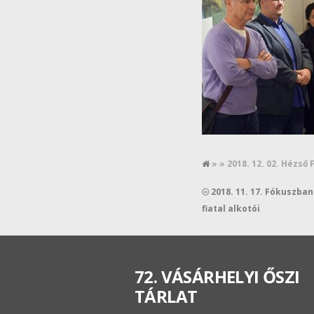
» » 2018. 12. 02. Hézső
2018. 11. 17. Fókuszban
fiatal alkotói
72. VÁSÁRHELYI ŐSZI
TÁRLAT