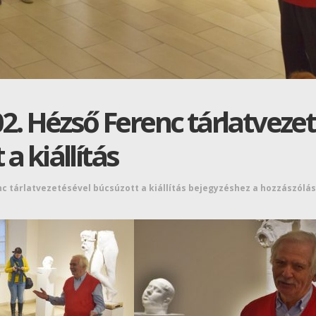
 02. Hézső Ferenc tárlatveze
a kiállítás
enc tárlatvezetésével búcsúzott a kiállítás bejegyzéshez
a hozzászólás