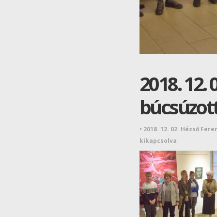
2018. 12.
búcsúzott 
•
2018. 12. 02. Hézső Fer
kikapcsolva