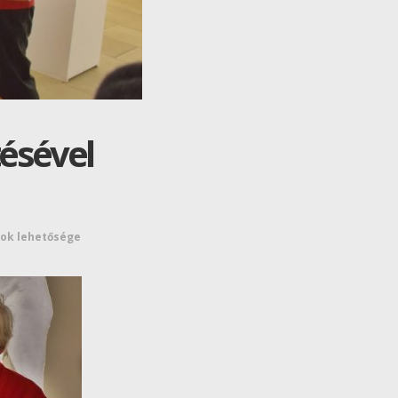
tésével
ok lehetősége