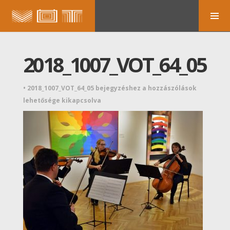
2018_1007_VOT_64_05
•
2018_1007_VOT_64_05 bejegyzéshez
a hozzászólások
lehetősége kikapcsolva