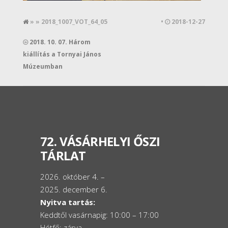
» » 2018_1007_VOT_64_05
•
2018-12-27
2018. 10. 07. Három
kiállítás a Tornyai János
Múzeumban
72. VÁSÁRHELYI ŐSZI
TÁRLAT
2026. október 4. –
2025. december 6.
Nyitva tartás:
Keddtől vasárnapig: 10:00 – 17:00
Hétfő: zárva