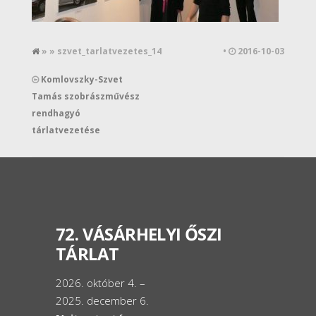
» » szvet_tarlatvezetes_14
•
2016-10-03
Komlovszky-Szvet
Tamás szobrászművész
rendhagyó
tárlatvezetése
72. VÁSÁRHELYI ŐSZI
TÁRLAT
2026. október 4. –
2025. december 6.