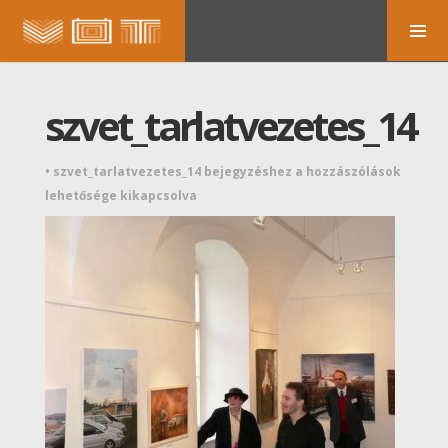
szvet_tarlatvezetes_14
•
szvet_tarlatvezetes_14 bejegyzéshez
a hozzászólások
lehetősége kikapcsolva