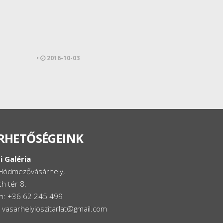
•
2016-10-03
RHETŐSÉGEINK
i Galéria
Hódmezővásárhely,
h tér 8.
on: +36 62 245 499
: vasarhelyioszitarlat@gmail.com