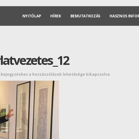
NYITÓLAP
HÍREK
BEMUTATKOZÁS
HASZNOS INFO
latvezetes_12
2 bejegyzéshez
a hozzászólások lehetősége kikapcsolva