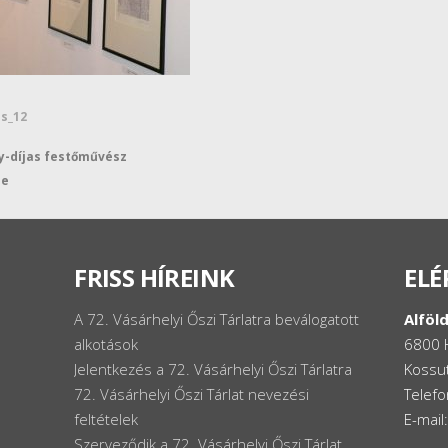
es_12
y-díjas festőművész
se
FRISS HÍREINK
ELÉ
A 72. Vásárhelyi Őszi Tárlatra beválogatott
Alföld
alkotások
6800 
Jelentkezés a 72. Vásárhelyi Őszi Tárlatra
Kossut
72. Vásárhelyi Őszi Tárlat nevezési
Telef
feltételek
E-mail
Szerveződik a 72. Vásárhelyi Őszi Tárlat