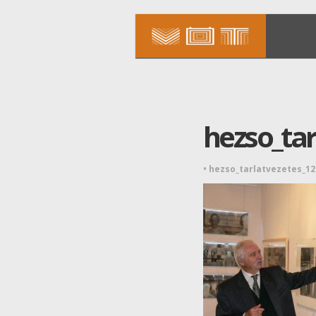
hezso_tar
•
hezso_tarlatvezetes_1