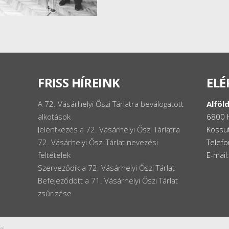
FRISS HÍREINK
ELÉ
A 72. Vásárhelyi Őszi Tárlatra beválogatott
Alföld
alkotások
6800 
Jelentkezés a 72. Vásárhelyi Őszi Tárlatra
Kossut
72. Vásárhelyi Őszi Tárlat nevezési
Telef
feltételek
E-mail
Szerveződik a 72. Vásárhelyi Őszi Tárlat
Befejeződött a 71. Vásárhelyi Őszi Tárlat
zsűrizése
a!