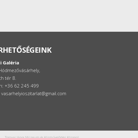
RHETŐSÉGEINK
i Galéria
Hódmezővásárhely,
h tér 8.
on: +36 62 245 499
: vasarhelyioszitarlat@gmail.com
Tornyai János Múzeum és Közművelődési Központ