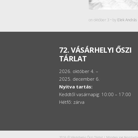
on október 3 • by
Elek András
72. VÁSÁRHELYI ŐSZI
TÁRLAT
2026. október 4. –
2025. december 6.
Nyitva tartás:
Keddtől vasárnapig: 10:00 – 17:00
Hétfő: zárva
2016 © Vásárhelyi Őszi Tárlat | Minden jog fenntartv