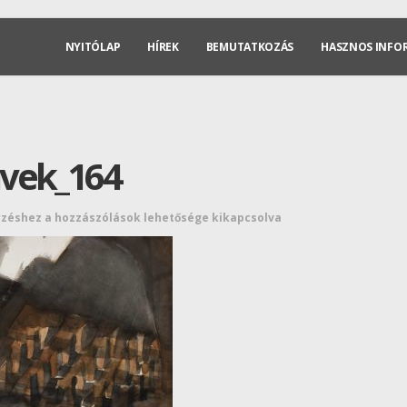
NYITÓLAP
HÍREK
BEMUTATKOZÁS
HASZNOS INFO
vek_164
yzéshez
a hozzászólások lehetősége kikapcsolva