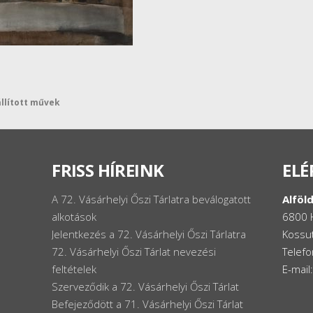
állított művek
FRISS HÍREINK
ELÉ
A 72. Vásárhelyi Őszi Tárlatra beválogatott
Alföld
alkotások
6800 
Jelentkezés a 72. Vásárhelyi Őszi Tárlatra
Kossut
72. Vásárhelyi Őszi Tárlat nevezési
Telef
feltételek
E-mail
Szerveződik a 72. Vásárhelyi Őszi Tárlat
Befejeződött a 71. Vásárhelyi Őszi Tárlat