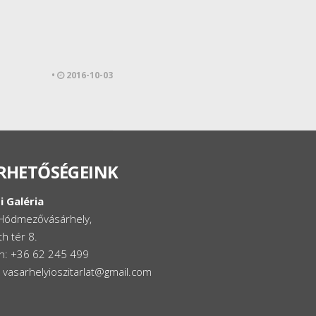
•
2016-10-03
RHETŐSÉGEINK
i Galéria
Hódmezővásárhely,
h tér 8.
on: +36 62 245 499
: vasarhelyioszitarlat@gmail.com