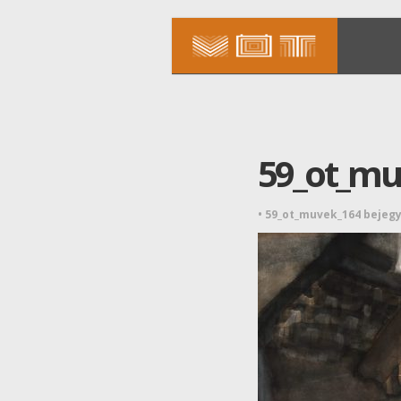
59_ot_mu
•
59_ot_muvek_164 bejeg