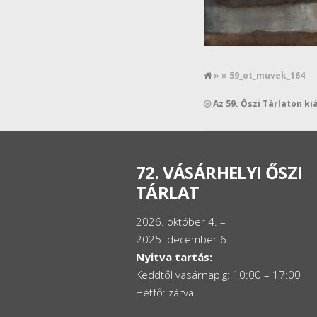
» » 59_ot_muvek_164
Az 59. Őszi Tárlaton ki
72. VÁSÁRHELYI ŐSZI
TÁRLAT
2026. október 4. –
2025. december 6.
Nyitva tartás:
Keddtől vasárnapig: 10:00 – 17:00
Hétfő: zárva