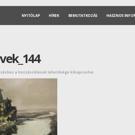
NYITÓLAP
HÍREK
BEMUTATKOZÁS
HASZNOS INFO
vek_144
yzéshez
a hozzászólások lehetősége kikapcsolva