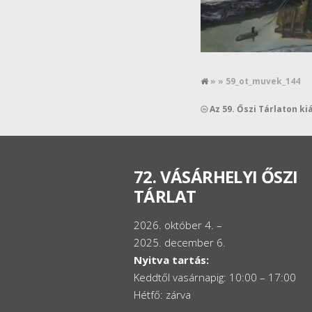
» » 59_ot_muvek_144
Az 59. Őszi Tárlaton ki
72. VÁSÁRHELYI ŐSZI
TÁRLAT
2026. október 4. –
2025. december 6.
Nyitva tartás:
Keddtől vasárnapig: 10:00 – 17:00
Hétfő: zárva