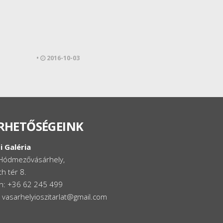
•
2016-10-03
RHETŐSÉGEINK
i Galéria
Hódmezővásárhely,
h tér 8.
on: +36 62 245 499
: vasarhelyioszitarlat@gmail.com