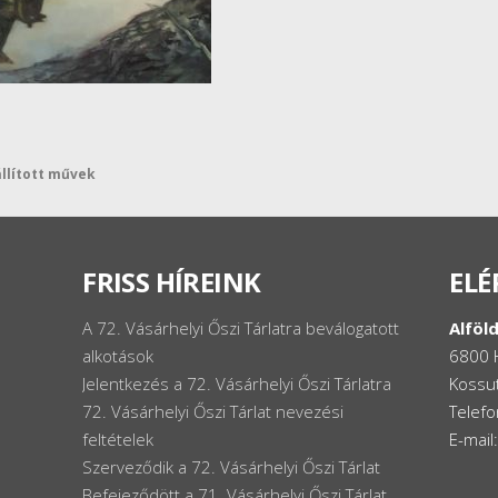
állított művek
FRISS HÍREINK
ELÉ
A 72. Vásárhelyi Őszi Tárlatra beválogatott
Alföld
alkotások
6800 
Jelentkezés a 72. Vásárhelyi Őszi Tárlatra
Kossut
72. Vásárhelyi Őszi Tárlat nevezési
Telef
feltételek
E-mail
Szerveződik a 72. Vásárhelyi Őszi Tárlat
Befejeződött a 71. Vásárhelyi Őszi Tárlat