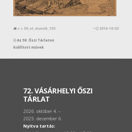
» » 59_ot_muvek_103
•
2016-10-03
Az 59. Őszi Tárlaton
kiállított művek
72. VÁSÁRHELYI ŐSZI
TÁRLAT
2026. október 4. –
2025. december 6.
Nyitva tartás: