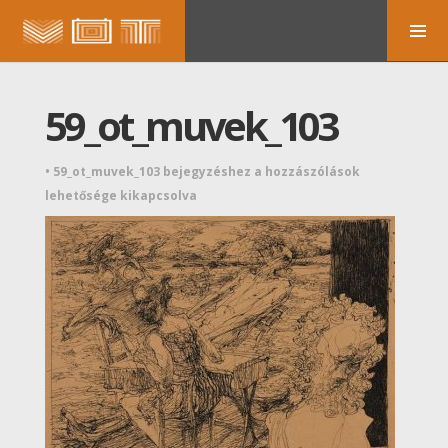
59_ot_muvek_103
•
59_ot_muvek_103 bejegyzéshez
a hozzászólások
lehetősége kikapcsolva