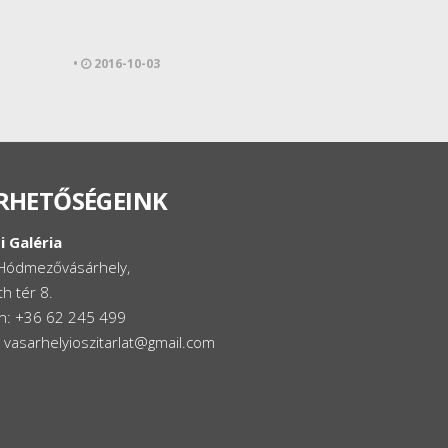
•
2016-10-03
RHETŐSÉGEINK
i Galéria
Hódmezővásárhely,
h tér 8.
on: +36 62 245 499
: vasarhelyioszitarlat@gmail.com