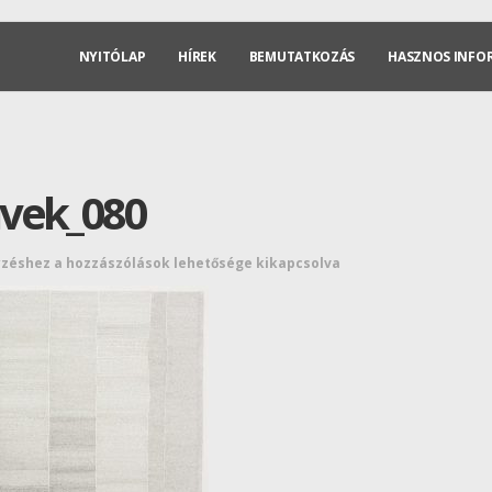
NYITÓLAP
HÍREK
BEMUTATKOZÁS
HASZNOS INFO
vek_080
yzéshez
a hozzászólások lehetősége kikapcsolva