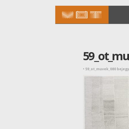
59_ot_mu
•
59_ot_muvek_080 bejeg