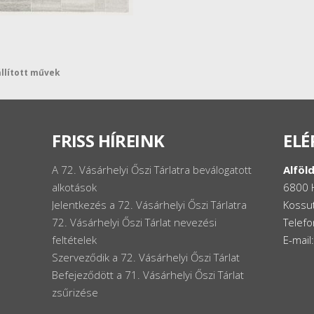
állított művek
FRISS HÍREINK
ELÉ
A 72. Vásárhelyi Őszi Tárlatra beválogatott
Alföld
alkotások
6800 
Jelentkezés a 72. Vásárhelyi Őszi Tárlatra
Kossut
72. Vásárhelyi Őszi Tárlat nevezési
Telef
feltételek
E-mail
Szerveződik a 72. Vásárhelyi Őszi Tárlat
Befejeződött a 71. Vásárhelyi Őszi Tárlat
zsűrizése