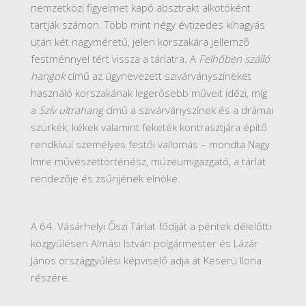
nemzetközi figyelmet kapó absztrakt alkotóként
tartják számon. Több mint négy évtizedes kihagyás
után két nagyméretű, jelen korszakára jellemző
festménnyel tért vissza a tárlatra. A
Felhőben szálló
hangok
című az úgynevezett szivárványszíneket
használó korszakának legerősebb műveit idézi, míg
a
Szív ultrahang
című a szivárványszínek és a drámai
szürkék, kékek valamint feketék kontrasztjára építő
rendkívül személyes festői vallomás – mondta Nagy
Imre művészettörténész, múzeumigazgató, a tárlat
rendezője és zsűrijének elnöke.
A 64. Vásárhelyi Őszi Tárlat fődíját a péntek délelőtti
közgyűlésen Almási István polgármester és Lázár
János országgyűlési képviselő adja át Keserü Ilona
részére.