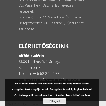
72. Vásárhelyi Őszi Tárlat nevezési
feltételek
Szerveződik a 72. Vásárhelyi Őszi Tárlat
Befejeződött a 71. Vásárhelyi Őszi Tárlat
zsűrizése
ELÉRHETŐSÉGEINK
Alföldi Galéria
6800 Hódmezővásárhely,
Kossuth tér 8.
Telefon: +36 62 245 499
E-mail: vasarhelyioszitarlat@gmail.com
Ez az oldal cookie-kat használ, melyekkel még hatékonyabb
szolgáltatásokat nyújthatunk. Szolgáltatásaink igénybevételével
Ön beleegyezik a cookie-k használatába.
További információ
Elfogad
2016 © Vásárhelyi Őszi Tárlat | Minden jog fenntartva!