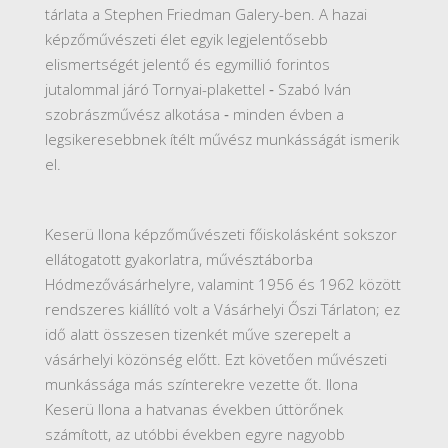
tárlata a Stephen Friedman Galery-ben. A hazai
képzőművészeti élet egyik legjelentősebb
elismertségét jelentő és egymillió forintos
jutalommal járó Tornyai-plakettel ‑ Szabó Iván
szobrászművész alkotása ‑ minden évben a
legsikeresebbnek ítélt művész munkásságát ismerik
el.
Keserü Ilona képzőművészeti főiskolásként sokszor
ellátogatott gyakorlatra, művésztáborba
Hódmezővásárhelyre, valamint 1956 és 1962 között
rendszeres kiállító volt a Vásárhelyi Őszi Tárlaton; ez
idő alatt összesen tizenkét műve szerepelt a
vásárhelyi közönség előtt. Ezt követően művészeti
munkássága más színterekre vezette őt. Ilona
Keserü Ilona a hatvanas években úttörőnek
számított, az utóbbi években egyre nagyobb