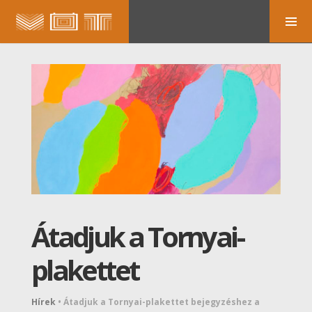
Átadjuk a Tornyai-
plakettet
Hírek
•
Átadjuk a Tornyai-plakettet bejegyzéshez
a