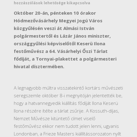
hozzászólások lehetősége kikapcsolva
Október 20-án, pénteken 10 órakor
Hódmezővásárhely Megyei Jogú Város
közgyűlésén veszi át Almási István
polgármestertől és Lázár János miniszter,
országgyűlési képviselőtől Keserü Ilona
festőművész a 64. Vásárhelyi Őszi Tárlat
fődíját, a Tornyai-plakettet a polgármesteri
hivatal dísztermében.
A legnagyobb múltra visszatekintő kortárs művészeti
seregszemle október 8-i megnyitóján jelentették be,
hogy a hatvannegyedik kiállítás fődíját Ilona Keserü
Ilona részére ítélte a tárlat zsűrije. A Kossuth-díjas,
Nemzet Művésze kitüntető címet viselő
festőművész ekkor nem tudott jelen lenni, ugyanis
Londonban, a Frieze Masters kiállítássorozaton nyílt