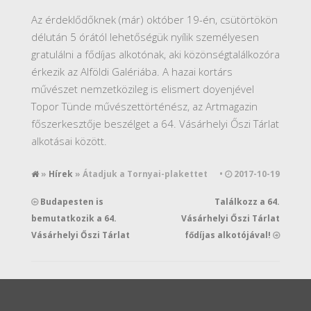
Az érdeklődőknek (már) október 19-én, csütörtökön
délután 5 órától lehetőségük nyílik személyesen
gratulálni a fődíjas alkotónak, aki közönségtalálkozóra
érkezik az Alföldi Galériába. A hazai kortárs
művészet nemzetközileg is elismert doyenjével
Topor Tünde művészettörténész, az Artmagazin
főszerkesztője beszélget a 64. Vásárhelyi Őszi Tárlat
alkotásai között.
»
Hírek
» Átadjuk a Tornyai-plakettet
•
2017-10-19
Budapesten is
Találkozz a 64.
bemutatkozik a 64.
Vásárhelyi Őszi Tárlat
Vásárhelyi Őszi Tárlat
fődíjas alkotójával!