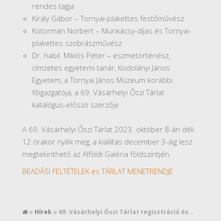
rendes tagja
Király Gábor – Tornyai-plakettes festőművész
Kotormán Norbert – Munkácsy-díjas és Tornyai-
plakettes szobrászművész
Dr. habil. Miklós Péter – eszmetörténész,
címzetes egyetemi tanár, Kodolányi János
Egyetem, a Tornyai János Múzeum korábbi
főigazgatója, a 69. Vásárhelyi Őszi Tárlat
katalógus-előszó szerzője
A 69. Vásárhelyi Őszi Tárlat 2023. október 8-án déli
12 órakor nyílik meg, a kiállítás december 3-áig lesz
megtekinthető az Alföldi Galéria földszintjén.
BEADÁSI FELTÉTELEK és TÁRLAT MENETRENDJE
»
Hírek
» 69. Vásárhelyi Őszi Tárlat regisztráció és...