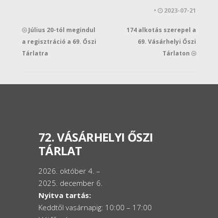
•
2023-07-21
Július 20-tól megindul
174 alkotás szerepel a
a regisztráció a 69. Őszi
69. Vásárhelyi Őszi
Tárlatra
Tárlaton
72. VÁSÁRHELYI ŐSZI
TÁRLAT
2026. október 4. –
2025. december 6.
Nyitva tartás:
Keddtől vasárnapig: 10:00 – 17:00