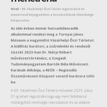
Hírek
•
69. Vásárhelyi Őszi Tárlat regisztráció és
menetrend bejegyzéshez
a hozzászólások lehetősége
kikapcsolva
Az idei évben immár hatvankilencedik
alkalommal rendezi meg a Tornyai János
Múzeum a nagymúltú Vásárhelyi Őszi Tárlatot.
A kiállítás kurátori, a zsűrielnöki és rendezői
tisztét 2023-ban Dr. Nátyi Róbert
művészettörténész, a Szegedi
Tudományegyetem Bartók Béla Művészeti
Karának dékánja, a REÖK – Regionális
Összművészeti Központ vezető kurátora tölti
be.
A 69. Vásárhelyi Őszi Tárlatra műveket 2023. július
31-ig lehet regisztrálni (egy-egy nem feltétlenül
műtárgyfotó minőségű reprodukció és az adatok