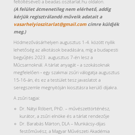
feltöltésével) a beadas.oszitarlat.hu oldalon.
(A felület átmenetileg nem elérhető, addig
kérjük regisztrálandó műveik adatait a
vasarhelyioszitarlat@gmail.com
címre küldjék
meg.)
Hódmezővásárhelyen augusztus 1-4. között nyílik
lehetőség az alkotások beadására, míg a budapesti
begyűjtés 2023. augusztus 7-én lesz a
Műcsarnoknál. A tárlat anyagát ‑ a szokásoknak
megfelelően ‑ egy szakmai zsűri válogatja augusztus
15-16-án, és ez a testület tesz javaslatot a
seregszemle megnyitóján kiosztásra kerülő díjakra.
A zsűri tagjai:
Dr. Nátyi Róbert, PhD. – művészettörténész,
kurátor, a zsűri elnöke és a tárlat rendezője
Dr. Barabás Márton, DLA – Munkácsy-díjas
festőművész, a Magyar Művészeti Akadémia