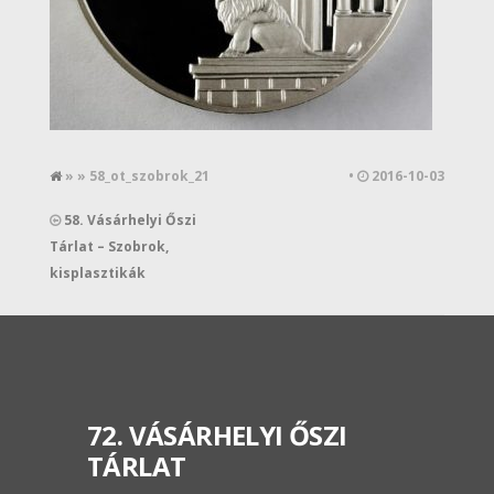
» » 58_ot_szobrok_21
•
2016-10-03
58. Vásárhelyi Őszi
Tárlat – Szobrok,
kisplasztikák
72. VÁSÁRHELYI ŐSZI
TÁRLAT