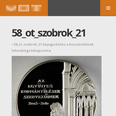
58_ot_szobrok_21
•
58_ot_szobrok_21 bejegyzéshez
a hozzászólások
lehetősége kikapcsolva