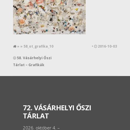
» » 58_ot_grafika_10
•
2016-10-03
58. Vásárhelyi Őszi
Tárlat – Grafikák
72. VÁSÁRHELYI ŐSZI
TÁRLAT
2026. október 4. –