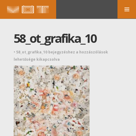
58_ot_grafika_10
•
58_ot_grafika_10 bejegyzéshez
a hozzászólások
lehetősége kikapcsolva