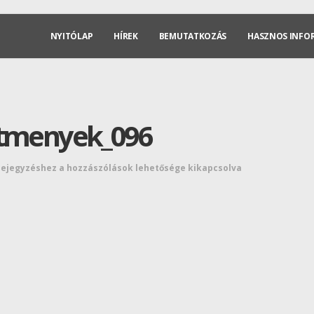
NYITÓLAP
HÍREK
BEMUTATKOZÁS
HASZNOS INFO
stmenyek_096
bejegyzéshez
a hozzászólások lehetősége kikapcsolva