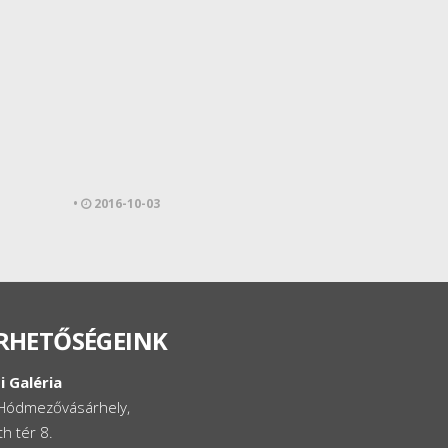
•
2016-10-03
RHETŐSÉGEINK
i Galéria
Hódmezővásárhely,
h tér 8.