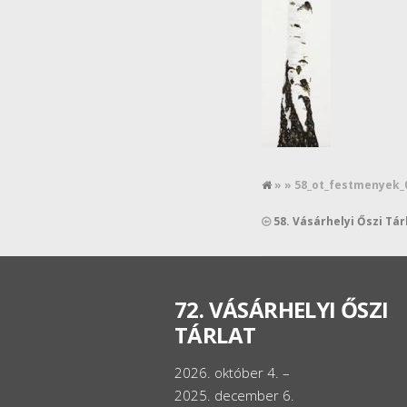
» » 58_ot_festmenyek_
58. Vásárhelyi Őszi Tá
72. VÁSÁRHELYI ŐSZI
TÁRLAT
2026. október 4. –
2025. december 6.