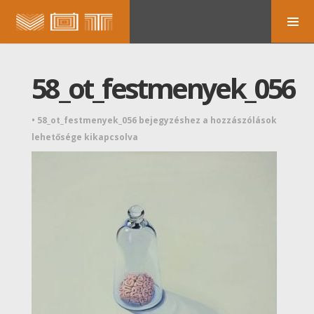
58_ot_festmenyek_056
•
58_ot_festmenyek_056 bejegyzéshez
a hozzászólások
lehetősége kikapcsolva