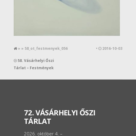
» » 58_ot_festmenyek_056
•
2016-10-03
58. Vásárhelyi Őszi
Tárlat – Festmények
72. VÁSÁRHELYI ŐSZI
TÁRLAT
2026. október 4. –