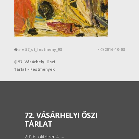
» » 57_ot_festmeny_98
•
2016-10-03
57. Vásárhelyi Őszi
Tárlat – Festmények
72. VÁSÁRHELYI ŐSZI
TÁRLAT
2026. október 4. –