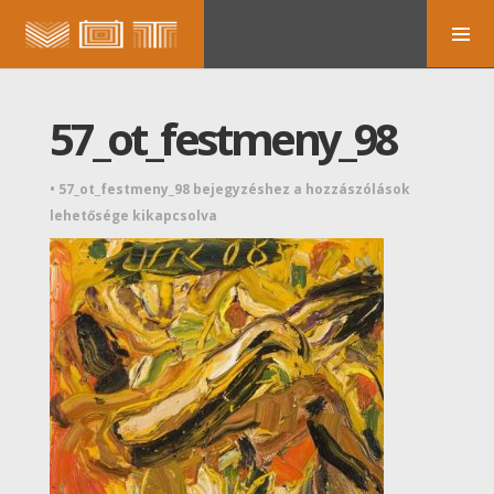
57_ot_festmeny_98
•
57_ot_festmeny_98 bejegyzéshez
a hozzászólások
lehetősége kikapcsolva