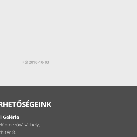
•
2016-10-03
RHETŐSÉGEINK
i Galéria
Hódmezővásárhely,
h tér 8.