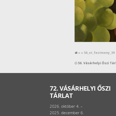
» » 56_ot_festmeny_39
56. Vásárhelyi Őszi Tá
72. VÁSÁRHELYI ŐSZI
TÁRLAT
2026. október 4. –
2025. december 6.