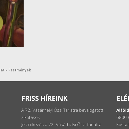
rlat – Festmények
FRISS HÍREINK
ELÉ
A 72. Vásárhelyi Őszi Tárlatra beválogatott
Alföld
alkotások
6800 
Jelentkezés a 72. Vásárhelyi Őszi Tárlatra
Kossut