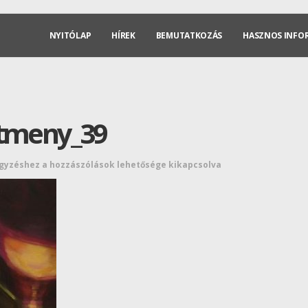
NYITÓLAP
HÍREK
BEMUTATKOZÁS
HASZNOS INFO
stmeny_39
egyzéshez
a hozzászólások lehetősége kikapcsolva