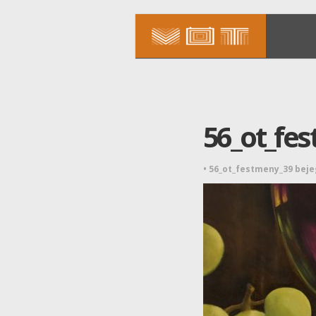
56_ot_fe
•
56_ot_festmeny_39 bej