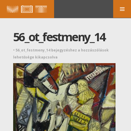
56_ot_festmeny_14
•
56_ot_festmeny_14 bejegyzéshez
a hozzászólások
lehetősége kikapcsolva