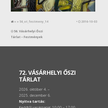
» » 56_ot_festmeny_14
•
2016-10-03
56. Vásárhelyi Őszi
Tárlat – Festmények
72. VÁSÁRHELYI ŐSZI
TÁRLAT
2026. október 4. –
2025. december 6.
Nyitva tartás:
Keddtől vasárnapig: 10:00 – 17:00