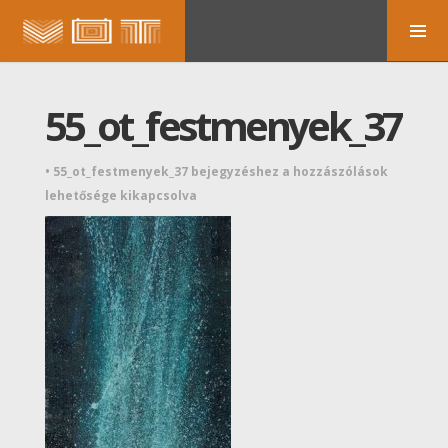
55_ot_festmenyek_37
•
55_ot_festmenyek_37 bejegyzéshez
a hozzászólások
lehetősége kikapcsolva