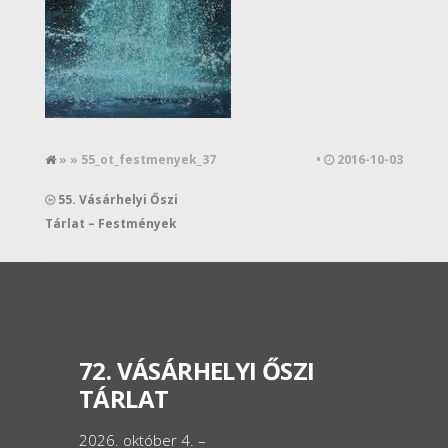
» » 55_ot_festmenyek_37
•
2016-10-03
55. Vásárhelyi Őszi
Tárlat – Festmények
72. VÁSÁRHELYI ŐSZI
TÁRLAT
2026. október 4. –