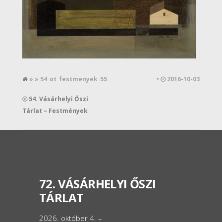
» » 54_ot_festmenyek_55
•
2016-10-03
54. Vásárhelyi Őszi
Tárlat – Festmények
72. VÁSÁRHELYI ŐSZI
TÁRLAT
2026. október 4. –