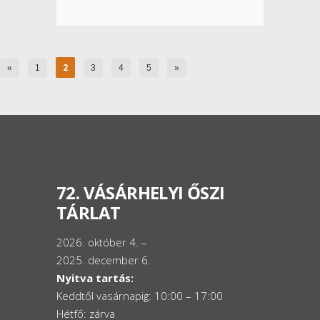
2
«
1
3
4
5
»
72. VÁSÁRHELYI ŐSZI
TÁRLAT
2026. október 4. –
2025. december 6.
Nyitva tartás:
Keddtől vasárnapig: 10:00 – 17:00
Hétfő: zárva