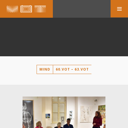
MIND
60.VOT – 63.VOT