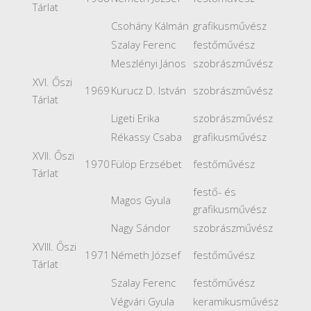
Tárlat
Csohány Kálmán
grafikusművész
Szalay Ferenc
festőművész
Meszlényi János
szobrászművész
XVI. Őszi
1969
Kurucz D. István
szobrászművész
Tárlat
Ligeti Erika
szobrászművész
Rékassy Csaba
grafikusművész
XVII. Őszi
1970
Fülöp Erzsébet
festőművész
Tárlat
festő- és
Magos Gyula
grafikusművész
Nagy Sándor
szobrászművész
XVIII. Őszi
1971
Németh József
festőművész
Tárlat
Szalay Ferenc
festőművész
Végvári Gyula
keramikusművész