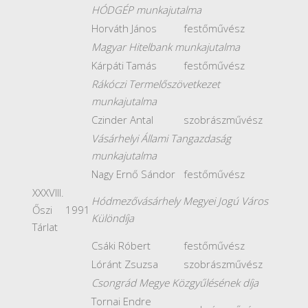
HÓDGÉP munkajutalma
Horváth János
festőművész
Magyar Hitelbank munkajutalma
Kárpáti Tamás
festőművész
Rákóczi Termelőszövetkezet
munkajutalma
Czinder Antal
szobrászművész
Vásárhelyi Állami Tangazdaság
munkajutalma
Nagy Ernő Sándor
festőművész
XXXVIII.
Hódmezővásárhely Megyei Jogú Város
Őszi
1991
Különdíja
Tárlat
Csáki Róbert
festőművész
Lóránt Zsuzsa
szobrászművész
Csongrád Megye Közgyűlésének díja
Tornai Endre