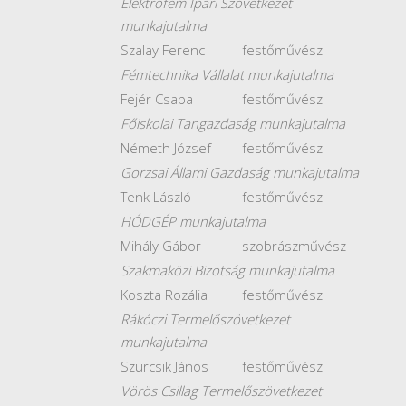
Elektrofém Ipari Szövetkezet
munkajutalma
Szalay Ferenc
festőművész
Fémtechnika Vállalat munkajutalma
Fejér Csaba
festőművész
Főiskolai Tangazdaság munkajutalma
Németh József
festőművész
Gorzsai Állami Gazdaság munkajutalma
Tenk László
festőművész
HÓDGÉP munkajutalma
Mihály Gábor
szobrászművész
Szakmaközi Bizotság munkajutalma
Koszta Rozália
festőművész
Rákóczi Termelőszövetkezet
munkajutalma
Szurcsik János
festőművész
Vörös Csillag Termelőszövetkezet