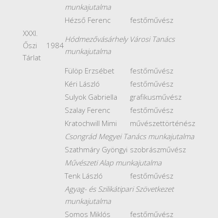
munkajutalma
Hézső Ferenc
festőművész
XXXI.
Hódmezővásárhely Városi Tanács
Őszi
1984
munkajutalma
Tárlat
Fülöp Erzsébet
festőművész
Kéri László
festőművész
Sulyok Gabriella
grafikusművész
Szalay Ferenc
festőművész
Kratochwill Mimi
művészettörténész
Csongrád Megyei Tanács munkajutalma
Szathmáry Gyöngyi
szobrászművész
Művészeti Alap munkajutalma
Tenk László
festőművész
Agyag- és Szilikátipari Szövetkezet
munkajutalma
Somos Miklós
festőművész