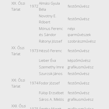
XIX. Őszi
Almási Gyula
1972
festőművész
Tárlat
Béla
Novotny E.
festőművész
Róbert
Mónus Ferenc
népi
és Sándor
iparművészek
Rátonyi József
szobrászművész
XX. Őszi
1973
Hézső Ferenc
festőművész
Tárlat
Lieber Éva
képzőművész
Szemethy Imre
grafikusművész
Szurcsik János
festőművész
XXI. Őszi
1974
Fodor József
festőművész
Tárlat
Fülöp Erzsébet
festőművész
Sáros A. Miklós
grafikusművész
XXII. Őszi
1975
Ágotha Margit
grafikusművész