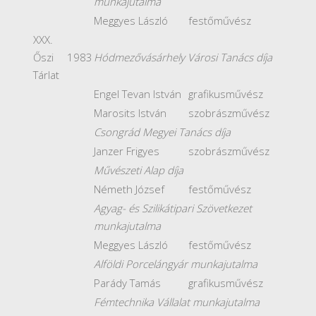
munkajutalma
Meggyes László
festőművész
XXX.
Őszi
1983
Hódmezővásárhely Városi Tanács díja
Tárlat
Engel Tevan István
grafikusművész
Marosits István
szobrászművész
Csongrád Megyei Tanács díja
Janzer Frigyes
szobrászművész
Művészeti Alap díja
Németh József
festőművész
Agyag- és Szilikátipari Szövetkezet
munkajutalma
Meggyes László
festőművész
Alföldi Porcelángyár munkajutalma
Parády Tamás
grafikusművész
Fémtechnika Vállalat munkajutalma