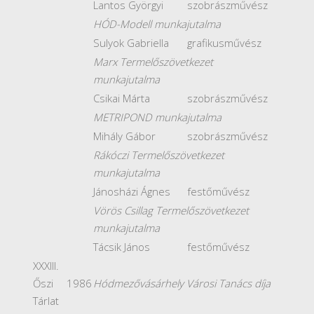
Lantos Györgyi
szobrászművész
HÓD-Modell munkajutalma
Sulyok Gabriella
grafikusművész
Marx Termelőszövetkezet
munkajutalma
Csikai Márta
szobrászművész
METRIPOND munkajutalma
Mihály Gábor
szobrászművész
Rákóczi Termelőszövetkezet
munkajutalma
Jánosházi Ágnes
festőművész
Vörös Csillag Termelőszövetkezet
munkajutalma
Tácsik János
festőművész
XXXIII.
Őszi
1986
Hódmezővásárhely Városi Tanács díja
Tárlat