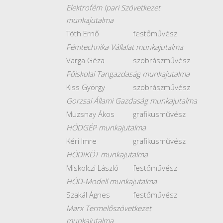
Elektrofém Ipari Szövetkezet
munkajutalma
Tóth Ernő
festőművész
Fémtechnika Vállalat munkajutalma
Varga Géza
szobrászművész
Főiskolai Tangazdaság munkajutalma
Kiss György
szobrászművész
Gorzsai Állami Gazdaság munkajutalma
Muzsnay Ákos
grafikusművész
HÓDGÉP munkajutalma
Kéri Imre
grafikusművész
HÓDIKÖT munkajutalma
Miskolczi László
festőművész
HÓD-Modell munkajutalma
Szakál Ágnes
festőművész
Marx Termelőszövetkezet
munkajutalma