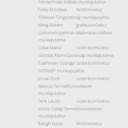
Fémtechnika Vállalat munkajutalma
Fülöp Erzsébet
festőművész
Főiskolai Tangazdaság munkajutalma
Kőnig Róbert
grafikusművész
Gabonaforgalmi és Malomipari Vállalat
munkajutalma
Csikai Márta
szobrászművész
Gorzsai Állami Gazdaság munkajutalma
Szathmáry Gyöngyi
szobrászművész
HÓDGÉP munkajutalma
Jószai Zsolt
szobrászművész
Rákóczi Termelőszövetkezet
munkajutalma
Tenk László
szobrászművész
Vörös Csillag Termelőszövetkezet
munkajutalma
Balogh Gyula
festőművész