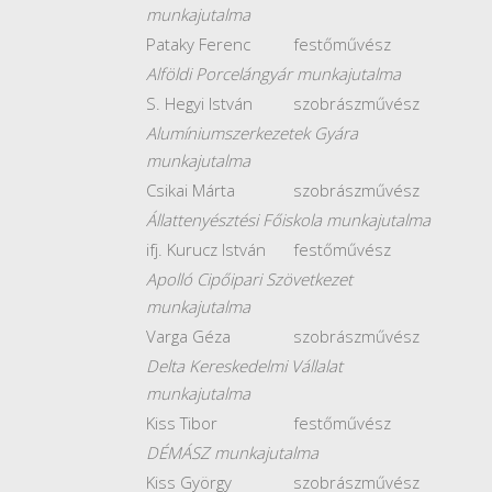
munkajutalma
Pataky Ferenc
festőművész
Alföldi Porcelángyár munkajutalma
S. Hegyi István
szobrászművész
Alumíniumszerkezetek Gyára
munkajutalma
Csikai Márta
szobrászművész
Állattenyésztési Főiskola munkajutalma
ifj. Kurucz István
festőművész
Apolló Cipőipari Szövetkezet
munkajutalma
Varga Géza
szobrászművész
Delta Kereskedelmi Vállalat
munkajutalma
Kiss Tibor
festőművész
DÉMÁSZ munkajutalma
Kiss György
szobrászművész