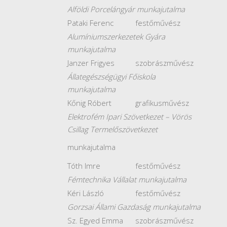
Alföldi Porcelángyár munkajutalma
Pataki Ferenc
festőművész
Alumíniumszerkezetek Gyára
munkajutalma
Janzer Frigyes
szobrászművész
Állategészségügyi Főiskola
munkajutalma
Kőnig Róbert
grafikusművész
Elektrofém Ipari Szövetkezet – Vörös
Csillag Termelőszövetkezet
munkajutalma
Tóth Imre
festőművész
Fémtechnika Vállalat munkajutalma
Kéri László
festőművész
Gorzsai Állami Gazdaság munkajutalma
Sz. Egyed Emma
szobrászművész