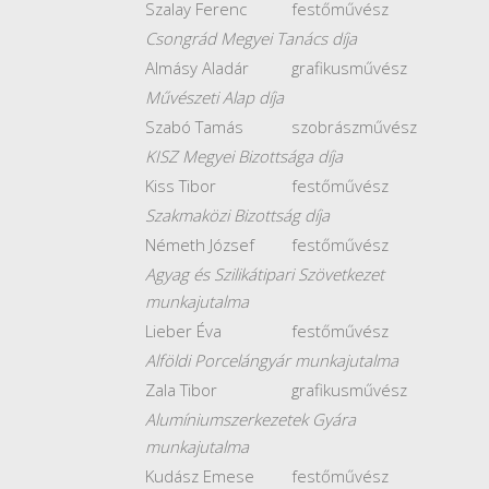
Szalay Ferenc
festőművész
Csongrád Megyei Tanács díja
Almásy Aladár
grafikusművész
Művészeti Alap díja
Szabó Tamás
szobrászművész
KISZ Megyei Bizottsága díja
Kiss Tibor
festőművész
Szakmaközi Bizottság díja
Németh József
festőművész
Agyag és Szilikátipari Szövetkezet
munkajutalma
Lieber Éva
festőművész
Alföldi Porcelángyár munkajutalma
Zala Tibor
grafikusművész
Alumíniumszerkezetek Gyára
munkajutalma
Kudász Emese
festőművész