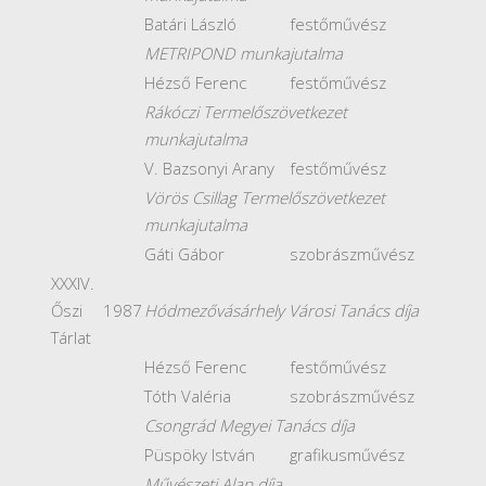
Batári László
festőművész
METRIPOND munkajutalma
Hézső Ferenc
festőművész
Rákóczi Termelőszövetkezet
munkajutalma
V. Bazsonyi Arany
festőművész
Vörös Csillag Termelőszövetkezet
munkajutalma
Gáti Gábor
szobrászművész
XXXIV.
Őszi
1987
Hódmezővásárhely Városi Tanács díja
Tárlat
Hézső Ferenc
festőművész
Tóth Valéria
szobrászművész
Csongrád Megyei Tanács díja
Püspöky István
grafikusművész
Művészeti Alap díja