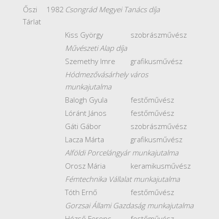
Őszi
1982
Csongrád Megyei Tanács díja
Tárlat
Kiss György
szobrászművész
Művészeti Alap díja
Szemethy Imre
grafikusművész
Hódmezővásárhely város
munkajutalma
Balogh Gyula
festőművész
Lóránt János
festőművész
Gáti Gábor
szobrászművész
Lacza Márta
grafikusművész
Alföldi Porcelángyár munkajutalma
Orosz Mária
keramikusművész
Fémtechnika Vállalat munkajutalma
Tóth Ernő
festőművész
Gorzsai Állami Gazdaság munkajutalma
Hézső Ferenc
festőművész