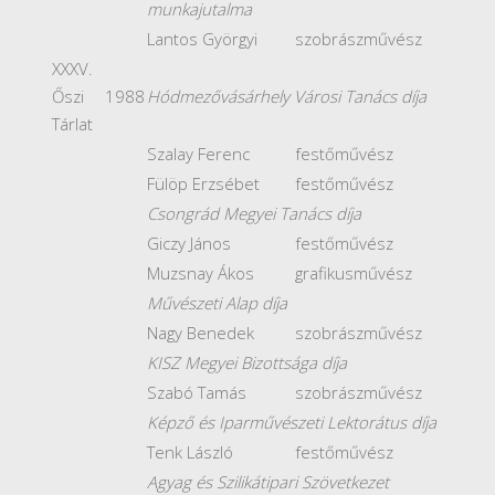
munkajutalma
Lantos Györgyi
szobrászművész
XXXV.
Őszi
1988
Hódmezővásárhely Városi Tanács díja
Tárlat
Szalay Ferenc
festőművész
Fülöp Erzsébet
festőművész
Csongrád Megyei Tanács díja
Giczy János
festőművész
Muzsnay Ákos
grafikusművész
Művészeti Alap díja
Nagy Benedek
szobrászművész
KISZ Megyei Bizottsága díja
Szabó Tamás
szobrászművész
Képző és Iparművészeti Lektorátus díja
Tenk László
festőművész
Agyag és Szilikátipari Szövetkezet