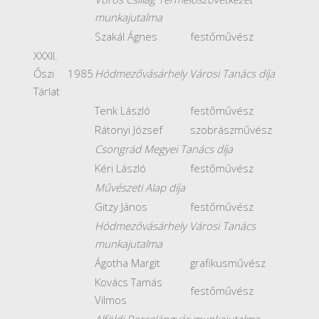
munkajutalma
Szakál Ágnes
festőművész
XXXII.
Őszi
1985
Hódmezővásárhely Városi Tanács díja
Tárlat
Tenk László
festőművész
Rátonyi József
szobrászművész
Csongrád Megyei Tanács díja
Kéri László
festőművész
Művészeti Alap díja
Gitzy János
festőművész
Hódmezővásárhely Városi Tanács
munkajutalma
Ágotha Margit
grafikusművész
Kovács Tamás
festőművész
Vilmos