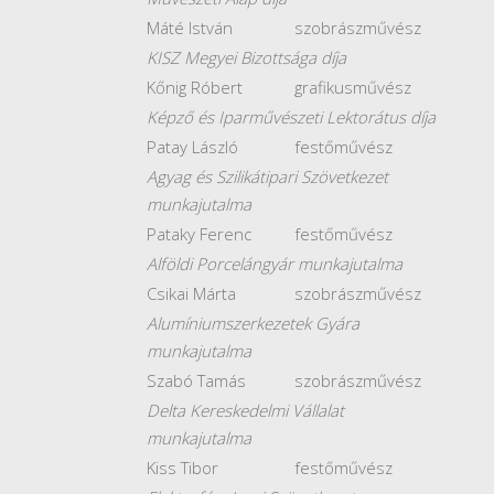
Máté István
szobrászművész
KISZ Megyei Bizottsága díja
Kőnig Róbert
grafikusművész
Képző és Iparművészeti Lektorátus díja
Patay László
festőművész
Agyag és Szilikátipari Szövetkezet
munkajutalma
Pataky Ferenc
festőművész
Alföldi Porcelángyár munkajutalma
Csikai Márta
szobrászművész
Alumíniumszerkezetek Gyára
munkajutalma
Szabó Tamás
szobrászművész
Delta Kereskedelmi Vállalat
munkajutalma
Kiss Tibor
festőművész