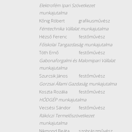
Elektrofém Ipari Szövetkezet
munkajutalma
Kőnig Róbert
grafikusművész
Fémtechnika Vállalat munkajutalma
Hézső Ferenc
festőművész
Főiskolai Tangazdaság munkajutalma
Tóth Ernő
festőművész
Gabonaforgalmi és Malomipari Vállalat
munkajutalma
Szurcsik János
festőművész
Gorzsai Állami Gazdaság munkajutalma
Koszta Rozália
festőművész
HÓDGÉP munkajutalma
Vecsési Sándor
festőművész
Rákóczi Termelőszövetkezet
munkajutalma
Nikmond Beáta
szobrászművész