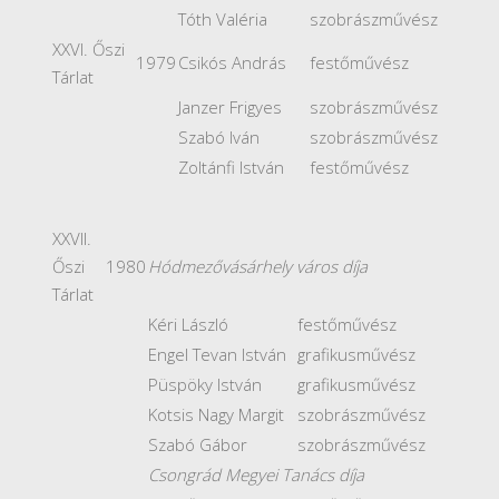
Tóth Valéria
szobrászművész
XXVI. Őszi
1979
Csikós András
festőművész
Tárlat
Janzer Frigyes
szobrászművész
Szabó Iván
szobrászművész
Zoltánfi István
festőművész
XXVII.
Őszi
1980
Hódmezővásárhely város díja
Tárlat
Kéri László
festőművész
Engel Tevan István
grafikusművész
Püspöky István
grafikusművész
Kotsis Nagy Margit
szobrászművész
Szabó Gábor
szobrászművész
Csongrád Megyei Tanács díja