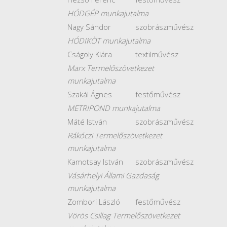
HÓDGÉP munkajutalma
Nagy Sándor
szobrászművész
HÓDIKÖT munkajutalma
Cságoly Klára
textilművész
Marx Termelőszövetkezet
munkajutalma
Szakál Ágnes
festőművész
METRIPOND munkajutalma
Máté István
szobrászművész
Rákóczi Termelőszövetkezet
munkajutalma
Kamotsay István
szobrászművész
Vásárhelyi Állami Gazdaság
munkajutalma
Zombori László
festőművész
Vörös Csillag Termelőszövetkezet