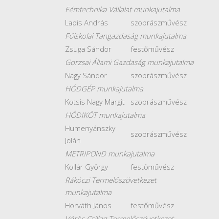
Fémtechnika Vállalat munkajutalma
Lapis András
szobrászművész
Főiskolai Tangazdaság munkajutalma
Zsuga Sándor
festőművész
Gorzsai Állami Gazdaság munkajutalma
Nagy Sándor
szobrászművész
HÓDGÉP munkajutalma
Kotsis Nagy Margit
szobrászművész
HÓDIKÖT munkajutalma
Humenyánszky
szobrászművész
Jolán
METRIPOND munkajutalma
Kollár György
festőművész
Rákóczi Termelőszövetkezet
munkajutalma
Horváth János
festőművész
Vörös Csillag Termelőszövetkezet