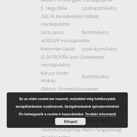
S. Hegyi Béla
szobrászművész
DELTA Kereskedelmi Vállalat
munkajutalma
Giczy János
festőművész
HÓDGÉP munkajutalma
Kotormán László
szobrászművész
ELEKTROFÉM Ipari Szövetkezet
munkajutalma
Kurucz István
festőművész
András
Rákóczi Termelőszövetkezet
munkajutalma
Ez az oldal cookie-kat használ, melyekkel még hatékonyabb
Maracskó Gabriella
grafikusművész
szolgáltatásokat nyújthatunk. Szolgáltatásaink igénybevételével
Hódcsillag Tsz munkajutalma
Ön beleegyezik a cookie-k használatába.
További információ
Deák Ilona
festőművész
Elfogad
Hódmezővásárhely Állami Tangazdaság