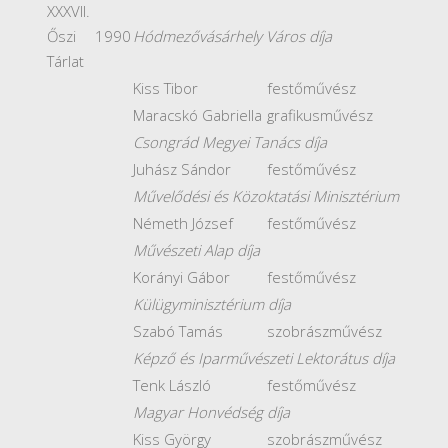
XXXVII.
Őszi
1990
Hódmezővásárhely Város díja
Tárlat
Kiss Tibor
festőművész
Maracskó Gabriella
grafikusművész
Csongrád Megyei Tanács díja
Juhász Sándor
festőművész
Művelődési és Közoktatási Minisztérium
Németh József
festőművész
Művészeti Alap díja
Korányi Gábor
festőművész
Külügyminisztérium díja
Szabó Tamás
szobrászművész
Képző és Iparművészeti Lektorátus díja
Tenk László
festőművész
Magyar Honvédség díja
Kiss György
szobrászművész