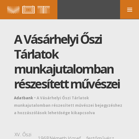
A Vásárhelyi Őszi
Tárlatok
munkajutalomban
részesített művészei
Adatbank
•
A Vásárhelyi Őszi Tárlatok
munkajutalomban részesített művészei bejegyzéshez
a hozzászólások lehetősége kikapcsolva
XV. Őszi
1968
Németh József
festőművész