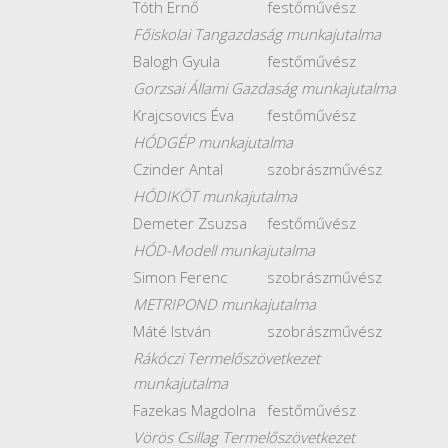
Tóth Ernő
festőművész
Főiskolai Tangazdaság munkajutalma
Balogh Gyula
festőművész
Gorzsai Állami Gazdaság munkajutalma
Krajcsovics Éva
festőművész
HÓDGÉP munkajutalma
Czinder Antal
szobrászművész
HÓDIKÖT munkajutalma
Demeter Zsuzsa
festőművész
HÓD-Modell munkajutalma
Simon Ferenc
szobrászművész
METRIPOND munkajutalma
Máté István
szobrászművész
Rákóczi Termelőszövetkezet
munkajutalma
Fazekas Magdolna
festőművész
Vörös Csillag Termelőszövetkezet