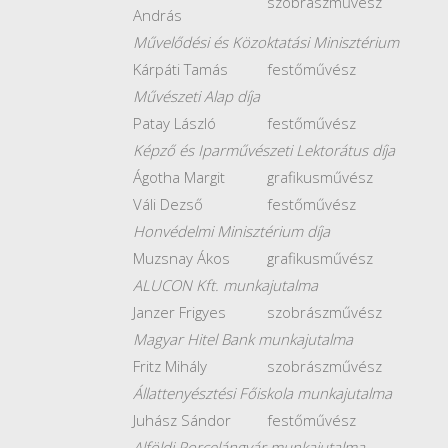
szobrászművész
András
Művelődési és Közoktatási Minisztérium
Kárpáti Tamás
festőművész
Művészeti Alap díja
Patay László
festőművész
Képző és Iparművészeti Lektorátus díja
Ágotha Margit
grafikusművész
Váli Dezső
festőművész
Honvédelmi Minisztérium díja
Muzsnay Ákos
grafikusművész
ALUCON Kft. munkajutalma
Janzer Frigyes
szobrászművész
Magyar Hitel Bank munkajutalma
Fritz Mihály
szobrászművész
Állattenyésztési Főiskola munkajutalma
Juhász Sándor
festőművész
Alföldi Porcelángyár munkajutalma