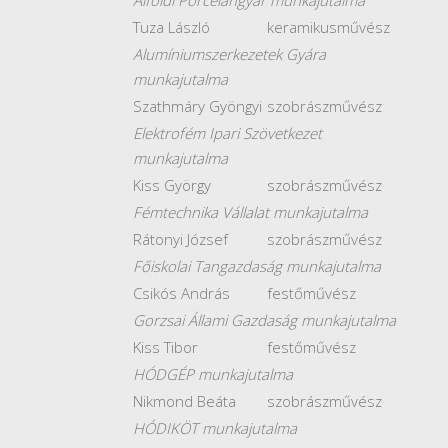
Alföldi Porcelángyár munkajutalma
Tuza László
keramikusművész
Alumíniumszerkezetek Gyára
munkajutalma
Szathmáry Gyöngyi
szobrászművész
Elektrofém Ipari Szövetkezet
munkajutalma
Kiss György
szobrászművész
Fémtechnika Vállalat munkajutalma
Rátonyi József
szobrászművész
Főiskolai Tangazdaság munkajutalma
Csikós András
festőművész
Gorzsai Állami Gazdaság munkajutalma
Kiss Tibor
festőművész
HÓDGÉP munkajutalma
Nikmond Beáta
szobrászművész
HÓDIKÖT munkajutalma