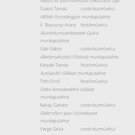
Képző és Iparművészeti Lektorátus díja
Szabó Tamás
szobrászművész
Alföldi Porcelángyár munkajutalma
V. Bazsonyi Arany
festőművész
Alumíniumszerkezetek Gyára
munkajutalma
Gáti Gábor
szobrászművész
Állattenyésztési Főiskola munkajutalma
Kárpáti Tamás
festőművész
Autójavító Vállalat munkajutalma
Tóth Ernő
festőművész
Delta Kereskedelmi Vállalat
munkajutalma
Návay Sándor
szobrászművész
Elektrofém Ipari Szövetkezet
munkajutalma
Varga Géza
szobrászművész