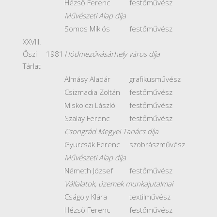
Hézső Ferenc
festőművész
Művészeti Alap díja
Somos Miklós
festőművész
XXVIII.
Őszi
1981
Hódmezővásárhely város díja
Tárlat
Almásy Aladár
grafikusművész
Csizmadia Zoltán
festőművész
Miskolczi László
festőművész
Szalay Ferenc
festőművész
Csongrád Megyei Tanács díja
Gyurcsák Ferenc
szobrászművész
Művészeti Alap díja
Németh József
festőművész
Vállalatok, üzemek munkajutalmai
Cságoly Klára
textilművész
Hézső Ferenc
festőművész