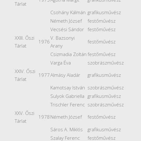
Tárlat
Csohány Kálmán
grafikusművész
Németh József
festőművész
Vecsési Sándor
festőművész
XXIII. Őszi
V. Bazsonyi
1976
festőművész
Tárlat
Arany
Csizmadia Zoltán
festőművész
Varga Éva
szobrászművész
XXIV. Őszi
1977
Almásy Aladár
grafikusművész
Tárlat
Kamotsay István
szobrászművész
Sulyok Gabriella
grafikusművész
Trischler Ferenc
szobrászművész
XXV. Őszi
1978
Németh József
festőművész
Tárlat
Sáros A. Miklós
grafikusművész
Szalay Ferenc
festőművész