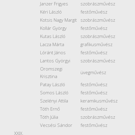
Janzer Frigyes
szobrászművész
Kéri László
festőművész
Kotsis Nagy Margit
szobrászművész
Kollár György
festőművész
Kutas László
szobrászművész
Lacza Márta
grafikusművész
Lóránt János
festőművész
Lantos Györgyi
szobrászművész
Oromszegi
üvegművész
Krisztina
Patay László
festőművész
Somos László
festőművész
Szelényi Attila
keramikusművész
Tóth Ernő
festőművész
Tóth Júlia
szobrászművész
Vecsési Sándor
festőművész
XXIX.