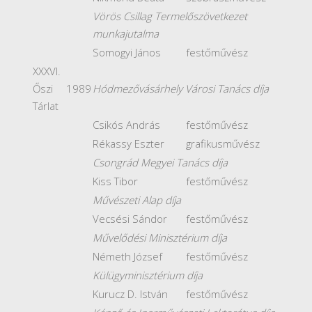
Vörös Csillag Termelőszövetkezet
munkajutalma
Somogyi János
festőművész
XXXVI.
Őszi
1989
Hódmezővásárhely Városi Tanács díja
Tárlat
Csikós András
festőművész
Rékassy Eszter
grafikusművész
Csongrád Megyei Tanács díja
Kiss Tibor
festőművész
Művészeti Alap díja
Vecsési Sándor
festőművész
Művelődési Minisztérium díja
Németh József
festőművész
Külügyminisztérium díja
Kurucz D. István
festőművész