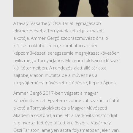
A tavalyi Vásárhelyi Őszi Tárlat legmagasabb
elismerésével, a Tornyai-plakettel jutalmazott
alkotója, Ámmer Gergő szobrászművész önálló
kiállítása október 5-én, szombaton az idei
képzőművészeti seregszemle megnyitását követően
nyílik meg a Tornyai János Múzeum földszinti időszaki
kiállítótermeiben. A rendezés alatt álló tárlatot
sajtóbejáráson mutatta be a művész és a
közgyűjtemény művészettörténésze, Képiró Ágnes.
Ámmer Gergő 2017-ben végzett a magyar
Képzőművészeti Egyetem szobrászat szakán, a fiatal
alkotó a Tornyai-plakett és a Magyar Művészeti
Akadémia ösztöndíja mellett a Derkovits-ösztöndíjat
is elnyerte. Két éve állított ki először a Vásárhelyi
Őszi Tárlaton, amelyen azóta folyamatosan jelen van,