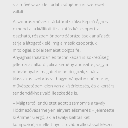
s a művész az idei tárlat zsűrijében is szerepet
vállalt.
A szobrászművész tárlatáról szólva Képiró Ágnes
elmondta: a kiállított tíz alkotás két csoportra
osztható, részben önportréábrázolások analízisét
tárja a látogatók elé, míg a másik csoportjuk
mitológiai, bibliai témákat dolgoz fel.
Anyaghasználatban és technikában is sokrétűség
jellemzi az alkotót, aki a kemény andezittel, vagy a
márvánnyal is magabiztosan dolgozik, s bár a
klasszikus szobrászat hagyományaihoz hű marad,
művészetében jelen van a kísérletezés, és a kortárs
tendenciákhoz való illeszkedés is.
– Máig tartó lendületet adott számomra a tavaly
Hódmezővásárhelyen elnyert elismerés – jelentette
ki Ámmer Gergő, aki a tavalyi kiállítás két
kompozíciója mellett nyolc további alkotással készült