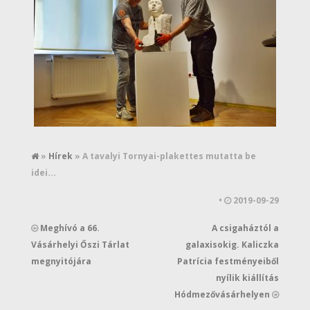
»
Hírek
» A tavalyi Tornyai-plakettes mutatta be
idei...
•
2019-09-29
Meghívó a 66.
A csigaháztól a
Vásárhelyi Őszi Tárlat
galaxisokig. Kaliczka
megnyitójára
Patrícia festményeiből
nyílik kiállítás
Hódmezővásárhelyen