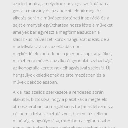
az idei tárlatra, amelyeknek anyaghasználatában a
gipsz, a márvány és az andezit jelenik meg. Az
alkotás során a művészettörténeti inspiráció és a
saját élmények együtthatása hozza létre a műveket,
amelyek bár egyrészt a megformálásukban a
klasszikus művészeti korok hangulatát idézik, de a
modellválasztás és az előadásmód
megkérdőjelezhetetlenül a jelenhez kapcsolja őket,
miközben a művész az alkotói gondolat szabadságát
az ikonográfia kereteinek elhagyásával szélesíti. Új
hangsúlyok keletkeznek az értelmezésben és a
művek dekódolásában.
A kiállítás szellős szerkezete a rendezés során
alakult ki, biztosítva, hogy a plasztikák a megfelelő
atmoszférában, önmagukban is tudjanak létezni, s a
cél nem a felsorakoztatás volt, hanem a szellemi
minőség hangsúlyozása, miközben a legfontosabb
pontokon helyet kapott szobrok mozgásban tartják a