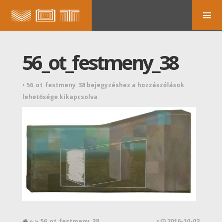
56_ot_festmeny_38
•
56_ot_festmeny_38 bejegyzéshez
a hozzászólások
lehetősége kikapcsolva
» » 56_ot_festmeny_38
•
2016-10-03